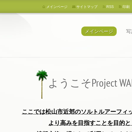
メインページ
サイトマップ
RSS
印刷
メインページ
写
ようこそProject WA
ここでは松山市近郊のソルトルアーフィ
より高みを目指
すことを目的と